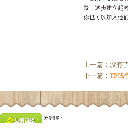
景，逐步建立起
你也可以加入他
上一篇：没有
下一篇：
TP
友情链接：