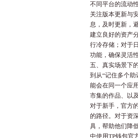
不同平台的流动
关注版本更新与
息，及时更新，
建立良好的资产
行冷存储；对于日
功能，确保灵活
五、真实场景下的
到从“记住多个助
能会在同一个应用
市集的作品、以
对于新手，官方
的路径。对于资深
具，帮助他们降
中使用TP钱包官