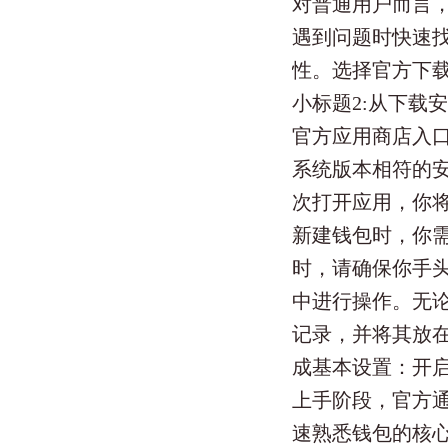
对普通用户而言
遇到问题时快速
性。选择官方下
小标题2:从下载
官方应用商店入
系统版本相符的
次打开应用，你
新建钱包时，你
时，请确保你手头
中进行操作。无
记录，并将其放
成基本设置：开
上手阶段，官方
速熟悉钱包的核