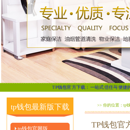
TP钱包官方下载：一站式信任与便捷的数字资产管理之
tp钱包最新版下载
>> 你的位置：
t
TP钱包
tp钱包官网版