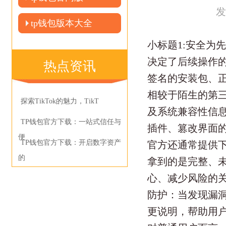
发
tp钱包版本大全
小标题1:安全为
决定了后续操作的
热点资讯
签名的安装包、
相较于陌生的第
探索TikTok的魅力，TikT
及系统兼容性信
TP钱包官方下载：一站式信任与
插件、篡改界面
便
TP钱包官方下载：开启数字资产
官方还通常提供
的
拿到的是完整、
心、减少风险的
防护：当发现漏
更说明，帮助用